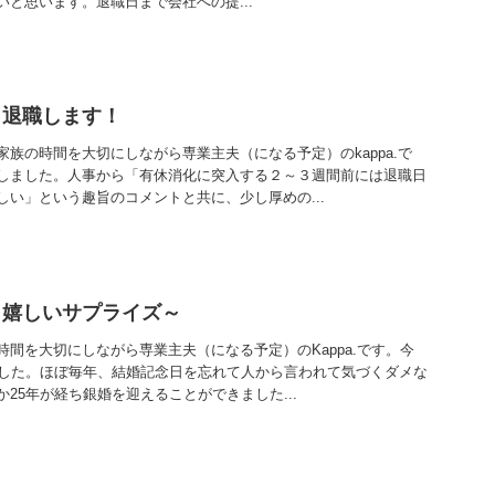
と思います。退職日まで会社への提...
り退職します！
族の時間を大切にしながら専業主夫（になる予定）のkappa.で
しました。人事から「有休消化に突入する２～３週間前には退職日
い」という趣旨のコメントと共に、少し厚めの...
ら嬉しいサプライズ～
間を大切にしながら専業主夫（になる予定）のKappa.です。今
ました。ほぼ毎年、結婚記念日を忘れて人から言われて気づくダメな
25年が経ち銀婚を迎えることができました...