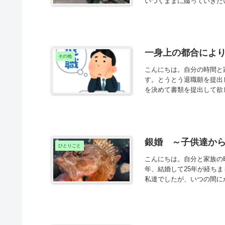
いつくままに綴っていきたい
一身上の都合によ
その他
こんにちは。自分の時間と家
す。とうとう退職願を提出
を決めて書類を提出して欲し
銀婚 ～子供達か
ひとりごと
こんにちは。自分と家族の時
年、結婚して25年が経ち
私達でしたが、いつの間にか