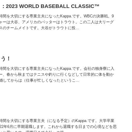
23 WORLD BASEBALL CLASSIC™
間を大切にする専業主夫になったKappa.です。WBCの決勝戦。9
ャーは大谷、アメリカのバッターはトラウト。この二人は大リーグ
のチームメイトです。大谷がトラウトに投...
よう！
間を大切にする専業主夫になったKappa.です。会社の独身寮に入
ー、春から秋まではテニスや釣りに行くなどして日常的に体を動か
婚してからは（仕事が忙しくなったというこ...
間を大切にする専業主夫（になる予定）のKappa.です。大学卒業
022年6月に早期退職します。これから退職する日までの心境などを思