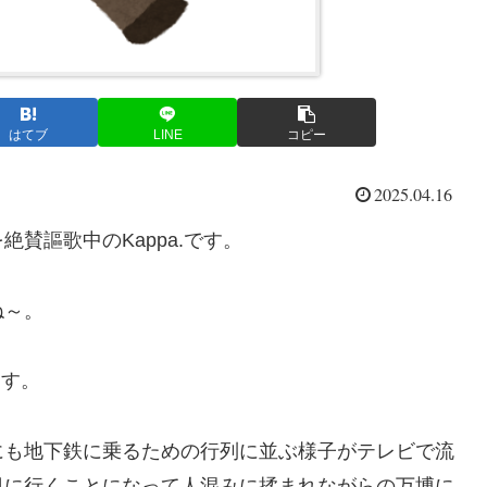
はてブ
LINE
コピー
2025.04.16
賛謳歌中のKappa.です。
ね～。
ます。
にも地下鉄に乗るための行列に並ぶ様子がテレビで流
日に行くことになって人混みに揉まれながらの万博に